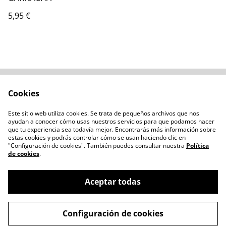
5,95 €
Cookies
Contacta con
Términos legales
nosotros
Este sitio web utiliza cookies. Se trata de pequeños archivos que nos
Política de privacidad
Administración de
ayudan a conocer cómo usas nuestros servicios para que podamos hacer
cookies
que tu experiencia sea todavía mejor. Encontrarás más información sobre
estas cookies y podrás controlar cómo se usan haciendo clic en
"Configuración de cookies". También puedes consultar nuestra
Política
de cookies
.
Aceptar todas
©
2026
Chozo Blanco
Configuración de cookies
powered by