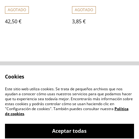
AGOTADO
AGOTADO
42,50 €
3,85 €
Cookies
Contacta con
Términos legales
nosotros
Este sitio web utiliza cookies. Se trata de pequeños archivos que nos
Política de privacidad
Administración de
ayudan a conocer cómo usas nuestros servicios para que podamos hacer
cookies
que tu experiencia sea todavía mejor. Encontrarás más información sobre
estas cookies y podrás controlar cómo se usan haciendo clic en
"Configuración de cookies". También puedes consultar nuestra
Política
de cookies
.
Aceptar todas