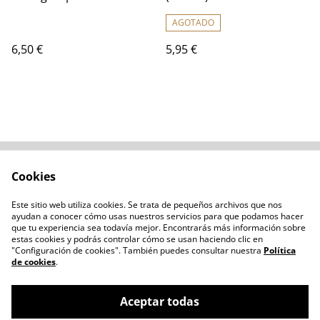
AGOTADO
6,50 €
5,95 €
Cookies
Contacta con
Términos legales
nosotros
Este sitio web utiliza cookies. Se trata de pequeños archivos que nos
Política de privacidad
Administración de
ayudan a conocer cómo usas nuestros servicios para que podamos hacer
cookies
que tu experiencia sea todavía mejor. Encontrarás más información sobre
estas cookies y podrás controlar cómo se usan haciendo clic en
"Configuración de cookies". También puedes consultar nuestra
Política
de cookies
.
Aceptar todas