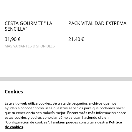
CESTA GOURMET " LA
PACK VITALIDAD EXTREMA
SENCILLA"
31,90 €
21,40 €
MÁS VARIANTES DISPONIBLES
Cookies
Contacta con
Términos legales
nosotros
Este sitio web utiliza cookies. Se trata de pequeños archivos que nos
Política de privacidad
Administración de
ayudan a conocer cómo usas nuestros servicios para que podamos hacer
cookies
que tu experiencia sea todavía mejor. Encontrarás más información sobre
estas cookies y podrás controlar cómo se usan haciendo clic en
"Configuración de cookies". También puedes consultar nuestra
Política
de cookies
.