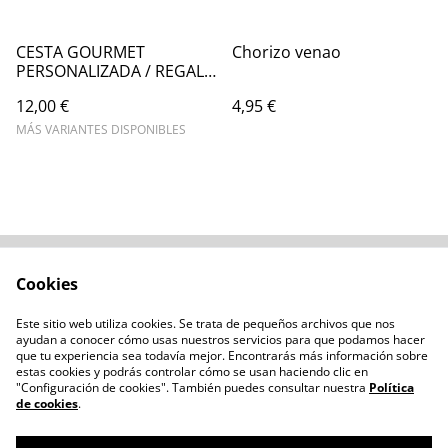
CESTA GOURMET
Chorizo venao
PERSONALIZADA / REGALO
EXCLUSIVO A MEDIDA
12,00 €
4,95 €
MÁS VARIANTES DISPONIBLES
Cookies
Contacta con
Términos legales
nosotros
Este sitio web utiliza cookies. Se trata de pequeños archivos que nos
Política de privacidad
Administración de
ayudan a conocer cómo usas nuestros servicios para que podamos hacer
cookies
que tu experiencia sea todavía mejor. Encontrarás más información sobre
estas cookies y podrás controlar cómo se usan haciendo clic en
"Configuración de cookies". También puedes consultar nuestra
Política
de cookies
.