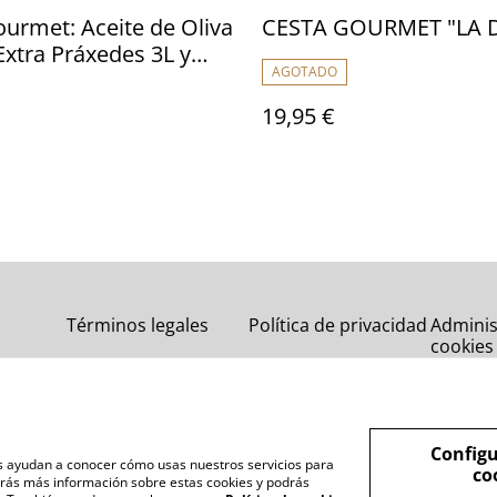
urmet: Aceite de Oliva
CESTA GOURMET "LA 
Extra Práxedes 3L y
AGOTADO
 Quesos Estrada
o
19,95 €
Términos legales
Política de privacidad
Adminis
cookies
Configu
nos ayudan a conocer cómo usas nuestros servicios para
co
rás más información sobre estas cookies y podrás