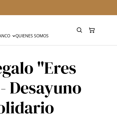
LANCO
QUIENES SOMOS
galo "Eres
 - Desayuno
olidario