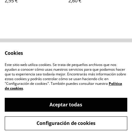
2,95 €
2,60 €
Cookies
Contacta con
Términos legales
nosotros
Este sitio web utiliza cookies. Se trata de pequeños archivos que nos
Política de privacidad
Administración de
ayudan a conocer cómo usas nuestros servicios para que podamos hacer
cookies
que tu experiencia sea todavía mejor. Encontrarás más información sobre
estas cookies y podrás controlar cómo se usan haciendo clic en
"Configuración de cookies". También puedes consultar nuestra
Política
de cookies
.
Aceptar todas
©
2026
Chozo Blanco
Configuración de cookies
powered by