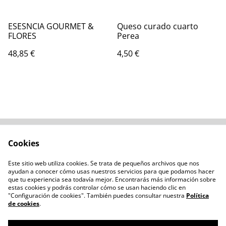
ESESNCIA GOURMET &
Queso curado cuarto
FLORES
Perea
48,85 €
4,50 €
Cookies
Contacta con
Términos legales
nosotros
Este sitio web utiliza cookies. Se trata de pequeños archivos que nos
Política de privacidad
Administración de
ayudan a conocer cómo usas nuestros servicios para que podamos hacer
cookies
que tu experiencia sea todavía mejor. Encontrarás más información sobre
estas cookies y podrás controlar cómo se usan haciendo clic en
"Configuración de cookies". También puedes consultar nuestra
Política
de cookies
.