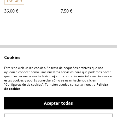
AGOTADO
36,00 €
7,50 €
Cookies
Contacta con
Términos legales
nosotros
Este sitio web utiliza cookies. Se trata de pequeños archivos que nos
Política de privacidad
Administración de
ayudan a conocer cómo usas nuestros servicios para que podamos hacer
cookies
que tu experiencia sea todavía mejor. Encontrarás más información sobre
estas cookies y podrás controlar cómo se usan haciendo clic en
"Configuración de cookies". También puedes consultar nuestra
Política
de cookies
.
Aceptar todas
©
2026
Chozo Blanco