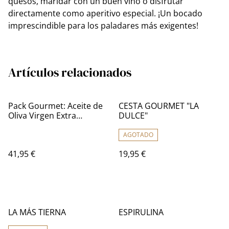
quesos, maridar con un buen vino o disfrutar
directamente como aperitivo especial. ¡Un bocado
imprescindible para los paladares más exigentes!
Artículos relacionados
Pack Gourmet: Aceite de
CESTA GOURMET "LA
Oliva Virgen Extra
DULCE"
Práxedes 3L y Dúo de
Quesos Estrada Castaño
AGOTADO
41,95 €
19,95 €
LA MÁS TIERNA
ESPIRULINA