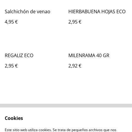
Salchichón de venao
HIERBABUENA HOJAS ECO
4,95 €
2,95 €
REGALIZ ECO
MILENRAMA 40 GR
2,95 €
2,92 €
Cookies
Contacta con
Términos legales
nosotros
Este sitio web utiliza cookies. Se trata de pequeños archivos que nos
Política de privacidad
Administración de