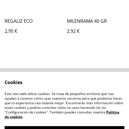
REGALIZ ECO
MILENRAMA 40 GR
2,95 €
2,92 €
Cookies
Contacta con
Términos legales
nosotros
Este sitio web utiliza cookies. Se trata de pequeños archivos que nos
Política de privacidad
Administración de
ayudan a conocer cómo usas nuestros servicios para que podamos hacer
cookies
que tu experiencia sea todavía mejor. Encontrarás más información sobre
estas cookies y podrás controlar cómo se usan haciendo clic en
"Configuración de cookies". También puedes consultar nuestra
Política
de cookies
.