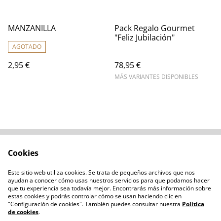
MANZANILLA
Pack Regalo Gourmet
"Feliz Jubilación"
AGOTADO
2,95 €
78,95 €
MÁS VARIANTES DISPONIBLES
Cookies
Contacta con
Términos legales
nosotros
Este sitio web utiliza cookies. Se trata de pequeños archivos que nos
Política de privacidad
Administración de
ayudan a conocer cómo usas nuestros servicios para que podamos hacer
cookies
que tu experiencia sea todavía mejor. Encontrarás más información sobre
estas cookies y podrás controlar cómo se usan haciendo clic en
"Configuración de cookies". También puedes consultar nuestra
Política
de cookies
.