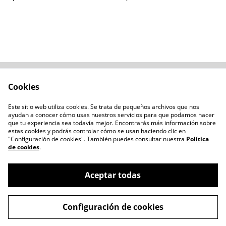
Cookies
Contacta con
Términos legales
nosotros
Este sitio web utiliza cookies. Se trata de pequeños archivos que nos
Política de privacidad
Administración de
ayudan a conocer cómo usas nuestros servicios para que podamos hacer
cookies
que tu experiencia sea todavía mejor. Encontrarás más información sobre
estas cookies y podrás controlar cómo se usan haciendo clic en
"Configuración de cookies". También puedes consultar nuestra
Política
de cookies
.
Aceptar todas
©
2026
Chozo Blanco
Configuración de cookies
powered by