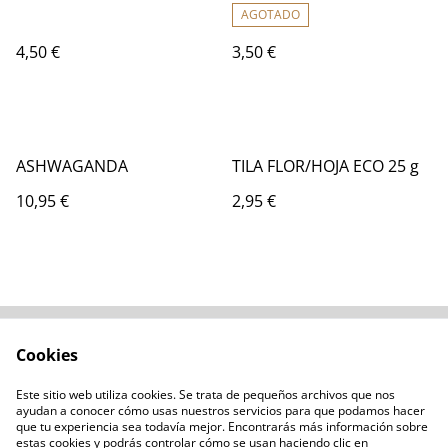
AGOTADO
4,50 €
3,50 €
ASHWAGANDA
TILA FLOR/HOJA ECO 25 g
10,95 €
2,95 €
Cookies
Contacta con
Términos legales
nosotros
Este sitio web utiliza cookies. Se trata de pequeños archivos que nos
Política de privacidad
Administración de
ayudan a conocer cómo usas nuestros servicios para que podamos hacer
cookies
que tu experiencia sea todavía mejor. Encontrarás más información sobre
estas cookies y podrás controlar cómo se usan haciendo clic en